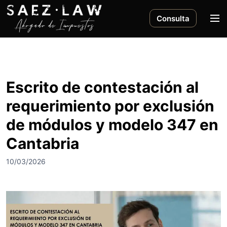
S
a
M
Consulta
l
e
t
n
a
ú
r
a
Escrito de contestación al
l
requerimiento por exclusión
c
o
de módulos y modelo 347 en
n
Cantabria
t
e
10/03/2026
n
i
d
o