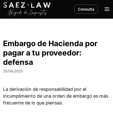
S
a
M
Consulta
l
e
t
n
a
ú
r
a
Embargo de Hacienda por
l
pagar a tu proveedor:
c
o
defensa
n
t
28/08/2025
e
n
i
La derivación de responsabilidad por el
d
incumplimiento de una orden de embargo es más
o
frecuente de lo que piensas.