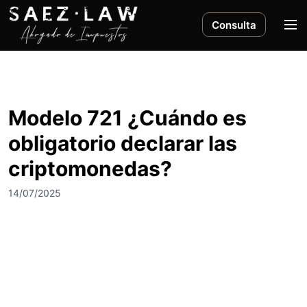
S
a
M
Consulta
l
e
t
n
a
ú
r
a
Modelo 721 ¿Cuándo es
l
obligatorio declarar las
c
o
criptomonedas?
n
t
14/07/2025
e
n
i
d
o