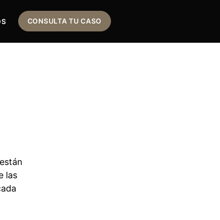
CONSULTA TU CASO
OS
 están
e las
cada