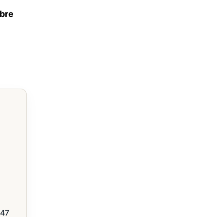
bre
347