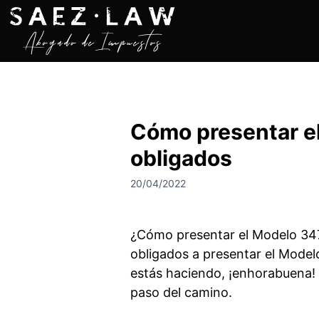
S
a
l
t
a
r
a
Cómo presentar e
l
c
obligados
o
n
20/04/2022
t
e
n
¿Cómo presentar el Modelo 347
i
obligados a presentar el Model
d
estás haciendo, ¡enhorabuena! 
o
paso del camino.