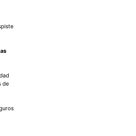
spiste
yas
idad
s de
eguros