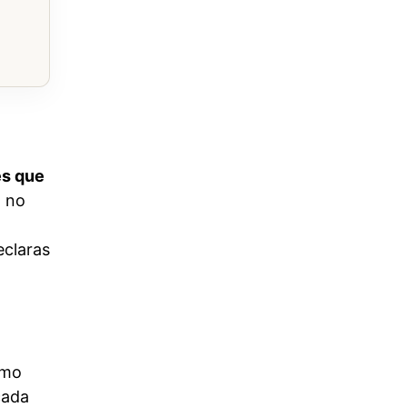
es que
a no
eclaras
omo
cada