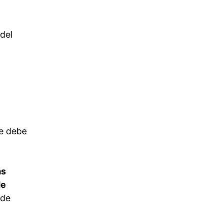
del
se debe
ás
de
 de