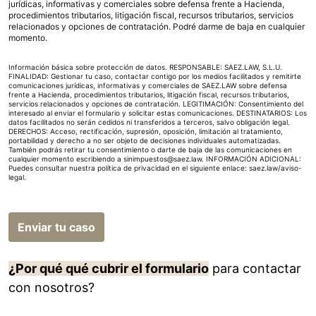
jurídicas, informativas y comerciales sobre defensa frente a Hacienda,
procedimientos tributarios, litigación fiscal, recursos tributarios, servicios
relacionados y opciones de contratación. Podré darme de baja en cualquier
momento.
Información básica sobre protección de datos. RESPONSABLE: SAEZ.LAW, S.L.U.
FINALIDAD: Gestionar tu caso, contactar contigo por los medios facilitados y remitirte
comunicaciones jurídicas, informativas y comerciales de SAEZ.LAW sobre defensa
frente a Hacienda, procedimientos tributarios, litigación fiscal, recursos tributarios,
servicios relacionados y opciones de contratación. LEGITIMACIÓN: Consentimiento del
interesado al enviar el formulario y solicitar estas comunicaciones. DESTINATARIOS: Los
datos facilitados no serán cedidos ni transferidos a terceros, salvo obligación legal.
DERECHOS: Acceso, rectificación, supresión, oposición, limitación al tratamiento,
portabilidad y derecho a no ser objeto de decisiones individuales automatizadas.
También podrás retirar tu consentimiento o darte de baja de las comunicaciones en
cualquier momento escribiendo a sinimpuestos@saez.law. INFORMACIÓN ADICIONAL:
Puedes consultar nuestra política de privacidad en el siguiente enlace:
saez.law/aviso-
legal
.
Enviar tu caso
¿Por qué qué cubrir el formulario
para contactar
con nosotros?