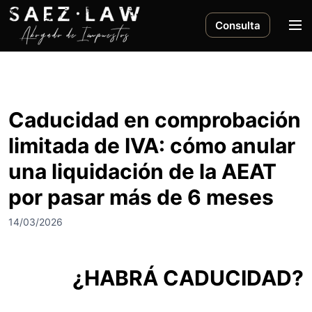
S
a
M
Consulta
l
e
t
n
a
ú
r
a
Caducidad en comprobación
l
limitada de IVA: cómo anular
c
o
una liquidación de la AEAT
n
por pasar más de 6 meses
t
e
14/03/2026
n
i
d
¿HABRÁ CADUCIDAD?
o