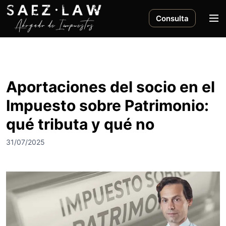
S
a
M
Consulta
l
e
t
n
a
ú
r
a
Aportaciones del socio en el
l
Impuesto sobre Patrimonio:
c
o
qué tributa y qué no
n
t
31/07/2025
e
n
i
d
o