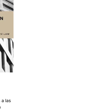
 a las
e