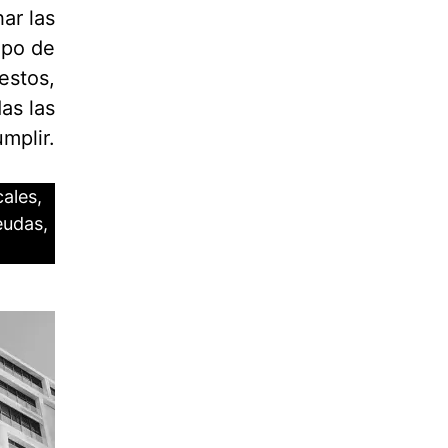
ar las
upo de
estos,
as las
mplir.
cales,
eudas,