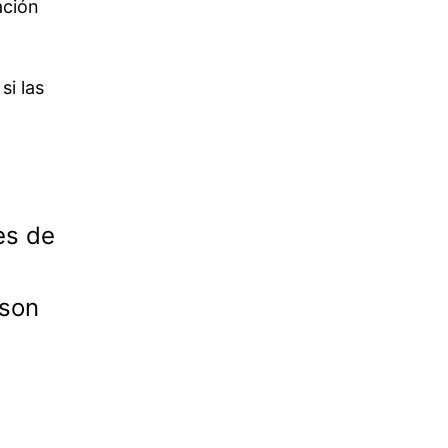
ación
si las
es de
 son