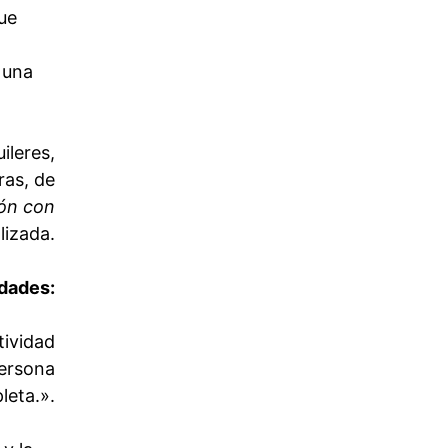
ue
 una
ileres,
ras, de
ión con
lizada.
edades:
tividad
persona
leta.».