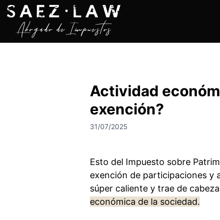
S
a
l
t
a
r
a
Actividad económi
l
c
exención?
o
n
31/07/2025
t
e
n
Esto del Impuesto sobre Patrim
i
exención de participaciones y 
d
súper caliente y trae de cabeza 
o
económica de la sociedad.