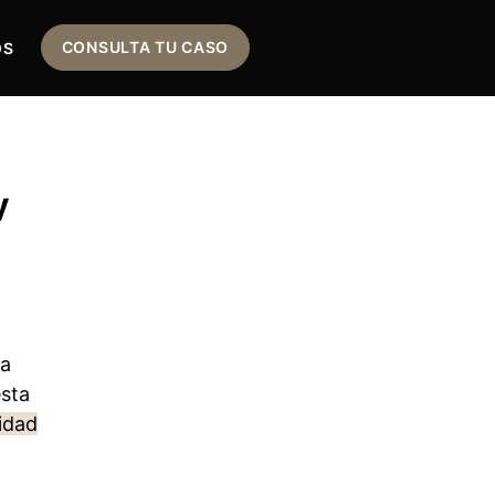
CONSULTA TU CASO
OS
y
la
esta
vidad