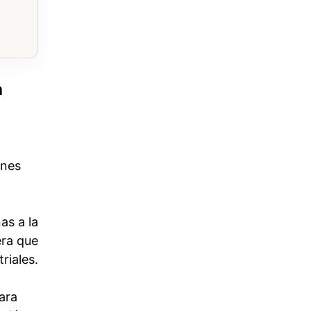
a
ones
as a la
era que
riales.
ara