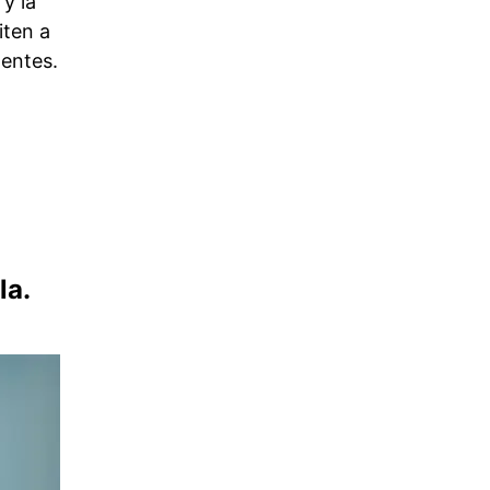
y la
iten a
entes.
la.