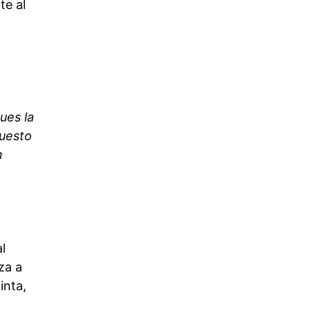
te al
ues la
puesto
n
l
za a
inta,