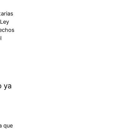
arias
 Ley
hechos
l
o ya
a que