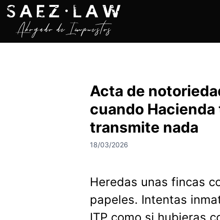
S
a
l
t
a
r
a
Acta de notoriedad
l
c
cuando Hacienda t
o
n
transmite nada
t
18/03/2026
e
n
i
Heredas unas fincas co
d
o
papeles. Intentas inmatr
ITP como si hubieras c