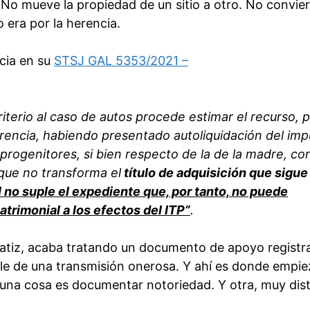
No mueve la propiedad de un sitio a otro. No convier
 era por la herencia.
icia en su
STSJ GAL 5353/2021 –
riterio al caso de autos procede estimar el recurso, p
erencia, habiendo presentado autoliquidación del im
rogenitores, si bien respecto de la de la madre, co
 que no transforma el
título de adquisición que sigue
 no suple el expediente que, por tanto, no puede
trimonial a los efectos del ITP”
.
tiz, acaba tratando un documento de apoyo registra
le de una transmisión onerosa. Y ahí es donde empie
 una cosa es documentar notoriedad. Y otra, muy dist