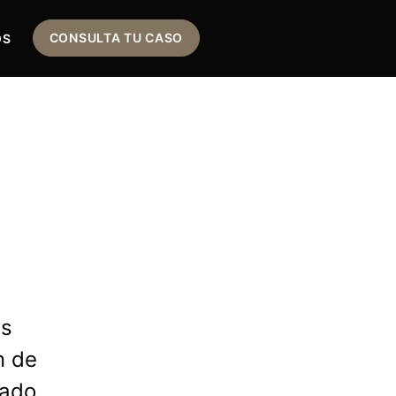
CONSULTA TU CASO
OS
as
n de
fado.