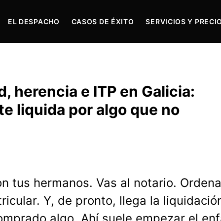
EL DESPACHO
CASOS DE ÉXITO
SERVICIOS Y PRECI
, herencia e ITP en Galicia:
e liquida por algo que no
n tus hermanos. Vas al notario. Orden
icular. Y, de pronto, llega la liquidació
omprado algo. Ahí suele empezar el en