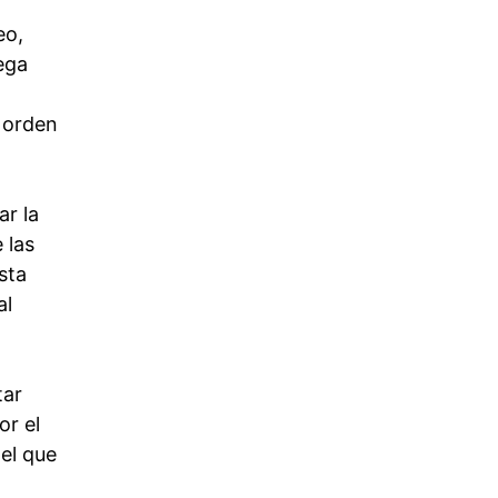
eo,
lega
 orden
ar la
 las
sta
al
tar
or el
 el que