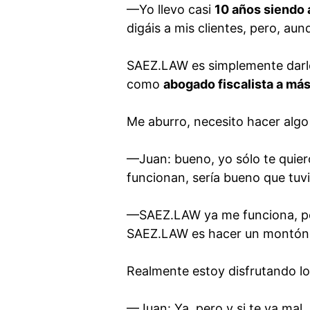
—Yo llevo casi
10 años siendo 
digáis a mis clientes, pero, aun
SAEZ.LAW es simplemente darle 
como
abogado fiscalista a má
Me aburro, necesito hacer algo
—Juan: bueno, yo sólo te quier
funcionan, sería bueno que tuv
—SAEZ.LAW ya me funciona, po
SAEZ.LAW es hacer un montón d
Realmente estoy disfrutando lo
—Juan: Ya, pero y si te va mal.