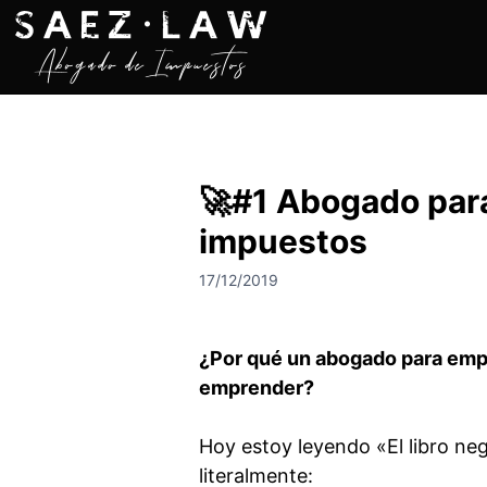
S
a
l
t
a
r
a
🚀#1 Abogado par
l
c
impuestos
o
n
17/12/2019
t
e
n
¿Por qué un abogado para emp
i
emprender?
d
o
Hoy estoy leyendo «El libro ne
literalmente: