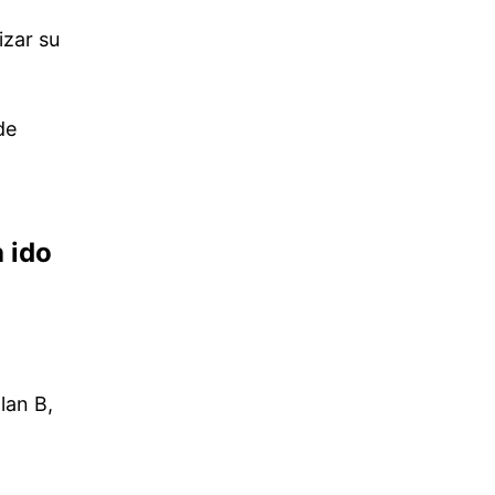
izar su
de
 ido
lan B,