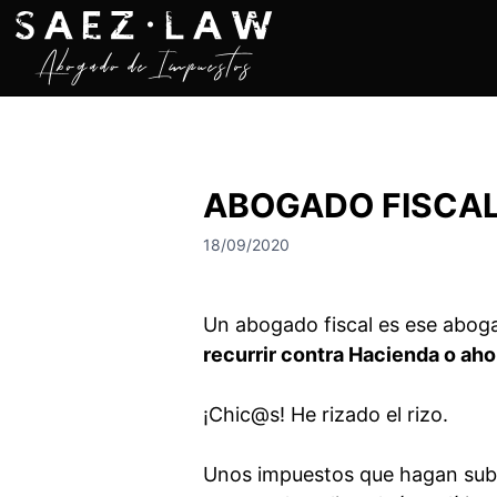
S
a
l
t
a
r
a
ABOGADO FISCAL:
l
c
18/09/2020
o
n
t
Un abogado fiscal es ese aboga
e
recurrir contra Hacienda o ah
n
i
d
¡Chic@s! He rizado el rizo.
o
Unos impuestos que hagan subir