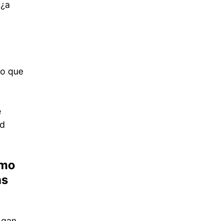
 ¿a
lo que
e
ad
omo
as
ngan