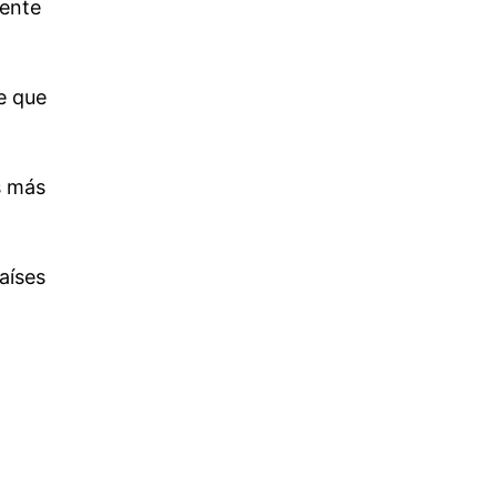
mente
e que
s más
aíses