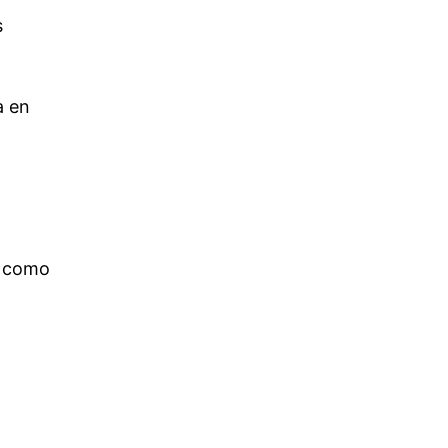
s
a en
s como