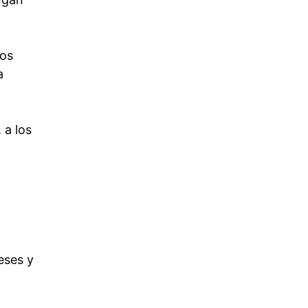
los
a
 a los
eses y