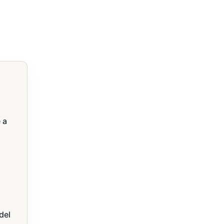
 a
del