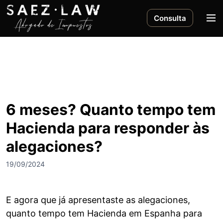
S
a
M
Consulta
l
e
t
n
a
ú
r
a
l
c
6 meses? Quanto tempo tem
o
Hacienda para responder às
n
t
alegaciones?
e
n
19/09/2024
i
d
o
E agora que já apresentaste as alegaciones,
quanto tempo tem Hacienda em Espanha para