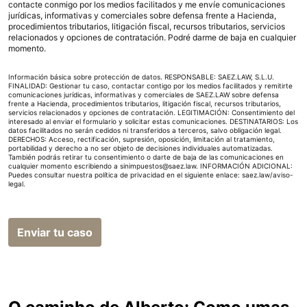
contacte conmigo por los medios facilitados y me envíe comunicaciones
jurídicas, informativas y comerciales sobre defensa frente a Hacienda,
procedimientos tributarios, litigación fiscal, recursos tributarios, servicios
relacionados y opciones de contratación. Podré darme de baja en cualquier
momento.
Información básica sobre protección de datos. RESPONSABLE: SAEZ.LAW, S.L.U.
FINALIDAD: Gestionar tu caso, contactar contigo por los medios facilitados y remitirte
comunicaciones jurídicas, informativas y comerciales de SAEZ.LAW sobre defensa
frente a Hacienda, procedimientos tributarios, litigación fiscal, recursos tributarios,
servicios relacionados y opciones de contratación. LEGITIMACIÓN: Consentimiento del
interesado al enviar el formulario y solicitar estas comunicaciones. DESTINATARIOS: Los
datos facilitados no serán cedidos ni transferidos a terceros, salvo obligación legal.
DERECHOS: Acceso, rectificación, supresión, oposición, limitación al tratamiento,
portabilidad y derecho a no ser objeto de decisiones individuales automatizadas.
También podrás retirar tu consentimiento o darte de baja de las comunicaciones en
cualquier momento escribiendo a sinimpuestos@saez.law. INFORMACIÓN ADICIONAL:
Puedes consultar nuestra política de privacidad en el siguiente enlace:
saez.law/aviso-
legal
.
Enviar tu caso