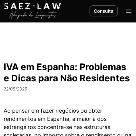
S
a
M
Consulta
l
e
t
n
a
ú
r
a
l
c
IVA em Espanha: Problemas
o
e Dicas para Não Residentes
n
t
22/05/2025
e
n
i
Ao pensar em fazer negócios ou obter
d
rendimentos em Espanha, a maioria dos
o
estrangeiros concentra-se nas estruturas
societárias, no imposto sobre o rendimento ou na