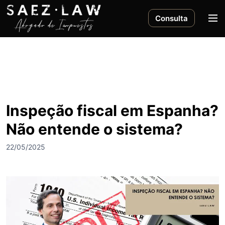
S
a
M
Consulta
l
e
t
n
a
ú
r
a
l
c
Inspeção fiscal em Espanha?
o
Não entende o sistema?
n
t
22/05/2025
e
n
i
d
o