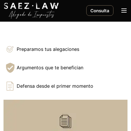
S
a
M
Consulta
l
e
t
n
a
ú
r
a
Preparamos tus alegaciones
l
c
o
Argumentos que te benefician
n
t
Defensa desde el primer momento
e
n
i
d
o