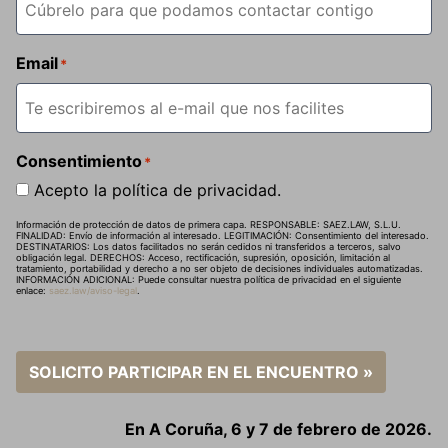
Email
*
Consentimiento
*
Acepto la política de privacidad.
Información de protección de datos de primera capa. RESPONSABLE: SAEZ.LAW, S.L.U.
FINALIDAD: Envío de información al interesado. LEGITIMACIÓN: Consentimiento del interesado.
DESTINATARIOS: Los datos facilitados no serán cedidos ni transferidos a terceros, salvo
obligación legal. DERECHOS: Acceso, rectificación, supresión, oposición, limitación al
tratamiento, portabilidad y derecho a no ser objeto de decisiones individuales automatizadas.
INFORMACIÓN ADICIONAL: Puede consultar nuestra política de privacidad en el siguiente
enlace:
saez.law/aviso-legal
.
SOLICITO PARTICIPAR EN EL ENCUENTRO »
En A Coruña, 6 y 7 de febrero de 2026.