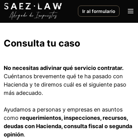
S
a
M
Ir al formulario
l
e
t
n
a
ú
r
Consulta tu caso
a
l
c
No necesitas adivinar qué servicio contratar.
o
Cuéntanos brevemente qué te ha pasado con
n
Hacienda y te diremos cuál es el siguiente paso
t
e
más adecuado.
n
i
Ayudamos a personas y empresas en asuntos
d
como
requerimientos, inspecciones, recursos,
o
deudas con Hacienda, consulta fiscal o segunda
opinión
.