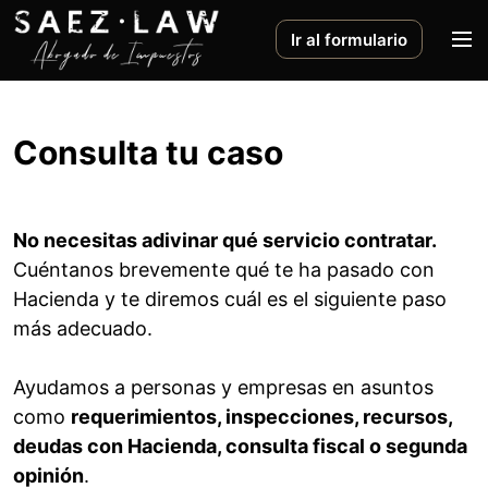
S
a
M
Ir al formulario
l
e
t
n
a
ú
r
Consulta tu caso
a
l
c
No necesitas adivinar qué servicio contratar.
o
Cuéntanos brevemente qué te ha pasado con
n
Hacienda y te diremos cuál es el siguiente paso
t
e
más adecuado.
n
i
Ayudamos a personas y empresas en asuntos
d
como
requerimientos, inspecciones, recursos,
o
deudas con Hacienda, consulta fiscal o segunda
opinión
.