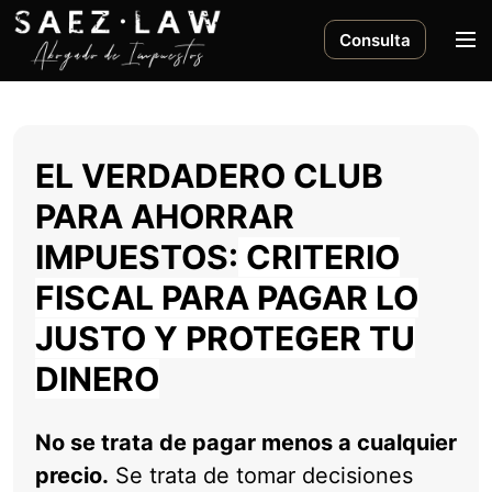
S
a
M
Consulta
l
e
t
n
a
ú
r
EL VERDADERO CLUB
a
l
PARA AHORRAR
c
IMPUESTOS:
CRITERIO
o
n
FISCAL PARA PAGAR LO
t
e
JUSTO Y PROTEGER TU
n
DINERO
i
d
o
No se trata de pagar menos a cualquier
precio.
Se trata de tomar decisiones