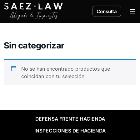
S
a
M
Consulta
l
e
t
n
a
ú
r
Sin categorizar
a
l
c
No se han encontrado productos que
o
coincidan con tu selección.
n
t
e
n
i
d
DEFENSA FRENTE HACIENDA
o
INSPECCIONES DE HACIENDA