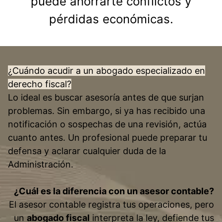
puede ahorrarte conflictos y
pérdidas económicas.
¿Cuándo acudir a un abogado especializado en
derecho fiscal?
Lo ideal es buscar asesoría antes de que surjan
problemas. Sin embargo, si ya has recibido una
notificación o sospechas de una revisión, actúa
cuanto antes. Un profesional puede preparar tu
defensa y aclarar cualquier duda de la
Administración.
¿Cuál es la diferencia con un asesor contable?
El asesor contable registra tus operaciones, pero
un
abogado fiscal
interpreta la ley, defiende tus