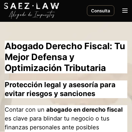
S
a
M
Consulta
l
e
t
n
a
ú
r
Abogado Derecho Fiscal: Tu
a
l
Mejor Defensa y
c
Optimización Tributaria
o
n
t
Protección legal y asesoría para
e
evitar riesgos y sanciones
n
i
Contar con un
abogado en derecho fiscal
d
o
es clave para blindar tu negocio o tus
finanzas personales ante posibles