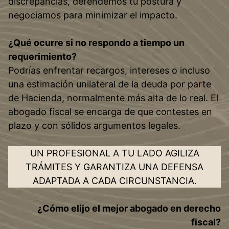
discrepancias, defendemos tu postura y
negociamos para minimizar el impacto.
¿Qué ocurre si no respondo a tiempo un
requerimiento?
Podrías enfrentar recargos, intereses o incluso
una estimación unilateral de la deuda por parte
de Hacienda, normalmente más alta de lo real. El
abogado fiscal se encarga de que contestes en
plazo y con sólidos argumentos legales.
UN PROFESIONAL A TU LADO AGILIZA
TRÁMITES Y GARANTIZA UNA DEFENSA
ADAPTADA A CADA CIRCUNSTANCIA.
¿Cómo elijo el mejor abogado en derecho
fiscal?