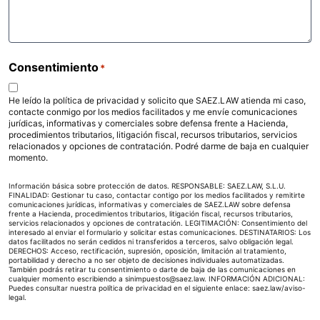
Consentimiento
*
He leído la política de privacidad y solicito que SAEZ.LAW atienda mi caso,
contacte conmigo por los medios facilitados y me envíe comunicaciones
jurídicas, informativas y comerciales sobre defensa frente a Hacienda,
procedimientos tributarios, litigación fiscal, recursos tributarios, servicios
relacionados y opciones de contratación. Podré darme de baja en cualquier
momento.
Información básica sobre protección de datos. RESPONSABLE: SAEZ.LAW, S.L.U.
FINALIDAD: Gestionar tu caso, contactar contigo por los medios facilitados y remitirte
comunicaciones jurídicas, informativas y comerciales de SAEZ.LAW sobre defensa
frente a Hacienda, procedimientos tributarios, litigación fiscal, recursos tributarios,
servicios relacionados y opciones de contratación. LEGITIMACIÓN: Consentimiento del
interesado al enviar el formulario y solicitar estas comunicaciones. DESTINATARIOS: Los
datos facilitados no serán cedidos ni transferidos a terceros, salvo obligación legal.
DERECHOS: Acceso, rectificación, supresión, oposición, limitación al tratamiento,
portabilidad y derecho a no ser objeto de decisiones individuales automatizadas.
También podrás retirar tu consentimiento o darte de baja de las comunicaciones en
cualquier momento escribiendo a sinimpuestos@saez.law. INFORMACIÓN ADICIONAL:
Puedes consultar nuestra política de privacidad en el siguiente enlace:
saez.law/aviso-
legal
.